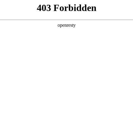
企业业务
个人业务
了解我们
投资者
您联系
电话
验证码
验证码
EN
Global
司
行业